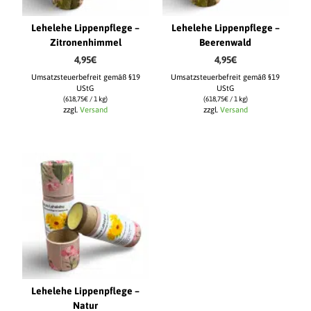
Lehelehe Lippenpflege –
Lehelehe Lippenpflege –
Zitronenhimmel
Beerenwald
4,95
€
4,95
€
Umsatzsteuerbefreit gemäß §19
Umsatzsteuerbefreit gemäß §19
UStG
UStG
(
618,75
€
/ 1 kg)
(
618,75
€
/ 1 kg)
zzgl.
Versand
zzgl.
Versand
Lehelehe Lippenpflege –
Natur