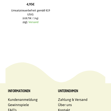
4,95
€
Umsatzsteuerbefreit gemäß §19
UStG
(
618,75
€
/ 1 kg)
zzgl.
Versand
INFORMATIONEN
UNTERNEHMEN
Kundenanmeldung
Zahlung & Versand
Gewinnspiele
Über uns
FAQ’s
Kontakt