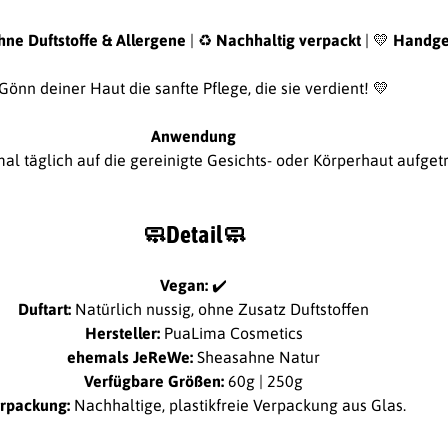
hne Duftstoffe & Allergene
| ♻
Nachhaltig verpackt
| 💛
Handge
Gönn deiner Haut die sanfte Pflege, die sie verdient! 💛
Anwendung
al täglich auf die gereinigte Gesichts- oder Körperhaut aufget
🧼
Detail
🧼
Vegan:
✔️​​
Duftart:
Natürlich nussig, ohne Zusatz Duftstoffen
Hersteller:
PuaLima Cosmetics
ehemals JeReWe:
Sheasahne Natur
Verfügbare Größen:
60g | 250g
rpackung:
Nachhaltige, plastikfreie Verpackung aus Glas.