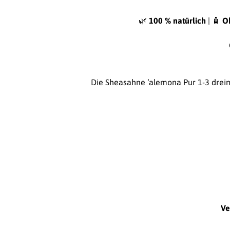
🌿
100 % natürlich
| 🧴
O
Die Sheasahne ‘alemona Pur 1-3 dreim
Ve