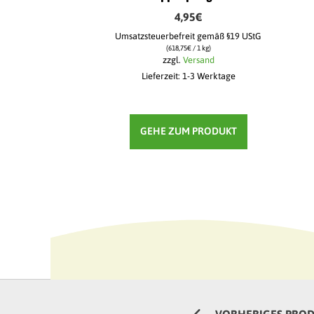
4,95
€
Umsatzsteuerbefreit gemäß §19 UStG
(
618,75
€
/ 1 kg)
zzgl.
Versand
Lieferzeit: 1-3 Werktage
GEHE ZUM PRODUKT
VORHERIGES PRO