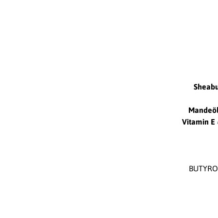
Sheabu
Mandeö
Vitamin E
BUTYRO