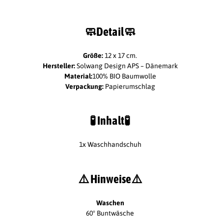
🧼
Detail
🧼
Größe:
12 x 17 cm.
Hersteller:
Solwang Design APS – Dänemark
Material:
100% BIO Baumwolle
Verpackung:
Papierumschlag
🧪
Inhalt
🧪
1x Waschhandschuh
⚠️ Hinweise
⚠️
Waschen
60° Buntwäsche