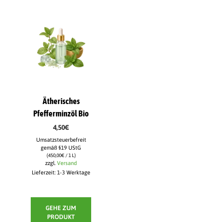
Ätherisches
Lehelehe
Pfefferminzöl Bio
Lippenpflege –
Vanilla Mint
4,50
€
Um
4,95
€
Umsatzsteuerbefreit
gemäß §19 UStG
Umsatzsteuerbefreit
(
450,00
€
/ 1 L)
gemäß §19 UStG
zzgl.
Versand
(
618,75
€
/ 1 kg)
Lieferzeit: 1-3 Werktage
zzgl.
Versand
Lieferzeit: 1-3 Werktage
GEHE ZUM
PRODUKT
GEHE ZUM