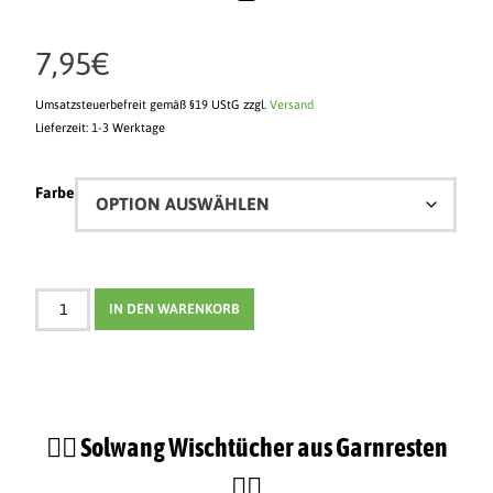
7,95
€
Umsatzsteuerbefreit gemäß §19 UStG
zzgl.
Versand
Lieferzeit: 1-3 Werktage
Farbe
IN DEN WARENKORB
🖐🏻​​ ​Solwang Wischtücher aus Garnresten
🖐🏻​​​