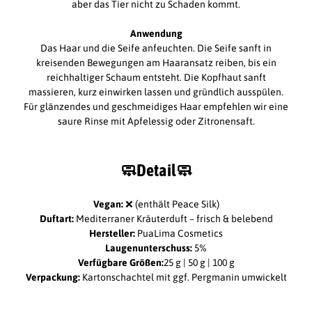
aber das Tier nicht zu Schaden kommt.
Anwendung
Das Haar und die Seife anfeuchten. Die Seife sanft in
kreisenden Bewegungen am Haaransatz reiben, bis ein
reichhaltiger Schaum entsteht. Die Kopfhaut sanft
massieren, kurz einwirken lassen und gründlich ausspülen.
Für glänzendes und geschmeidiges Haar empfehlen wir eine
saure Rinse mit Apfelessig oder Zitronensaft.
🧼
Detail
🧼
Vegan:
❌ (enthält Peace Silk)
Duftart:
Mediterraner Kräuterduft – frisch & belebend
Hersteller:
PuaLima Cosmetics
Laugenunterschuss:
5%
Verfügbare Größen:
25 g | 50 g | 100 g
Verpackung:
Kartonschachtel mit ggf. Pergmanin umwickelt