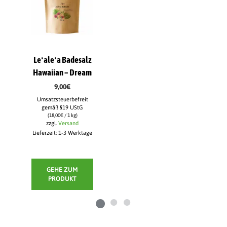
Leʻaleʻa Badesalz
Leʻaleʻa Badesalz
Hawaiian – Dream
– Orange Dream
9,00
€
9,00
€
Um
Umsatzsteuerbefreit
Umsatzsteuerbefreit
gemäß §19 UStG
gemäß §19 UStG
(
18,00
€
/ 1 kg)
(
18,00
€
/ 1 kg)
zzgl.
Versand
zzgl.
Versand
Lieferzeit: 1-3 Werktage
Lieferzeit: 1-3 Werktage
GEHE ZUM
GEHE ZUM
PRODUKT
PRODUKT