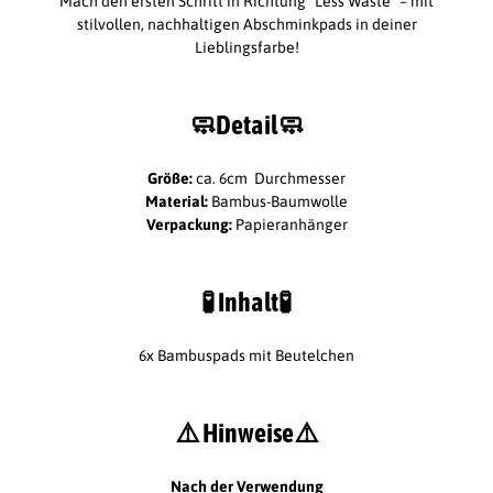
Mach den ersten Schritt in Richtung “Less Waste” – mit
stilvollen, nachhaltigen Abschminkpads in deiner
Lieblingsfarbe!
🧼
Detail
🧼
Größe:
ca. 6cm Durchmesser
Material:
Bambus-Baumwolle
Verpackung:
Papieranhänger
🧪
Inhalt
🧪
6x Bambuspads mit Beutelchen
⚠️ Hinweise
⚠️
Nach der Verwendung